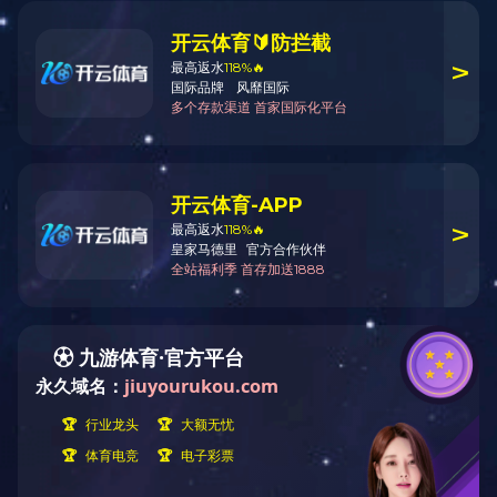
服务项目招标
企业人员招聘
开云手机网
|
MK官方端网站登录入口_MK（中国）
|
华体会
手机网页版
|
开云手机站登录入口
|
乐鱼网页版登录入口
|
MILAN.COM
|
米兰体育网页版
|
星空体育·星空网页版网站入
口
|
中欧电子首页（中国）官方网站
|