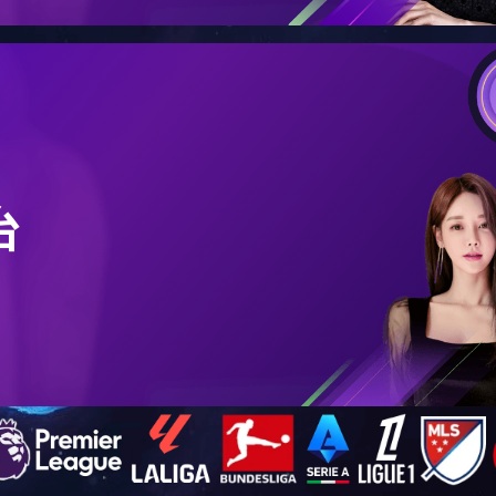
机网页版
|
开云手机站登录入口
|
乐鱼网页版登录入口
|
MILAN.