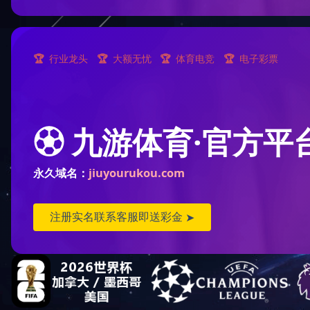
服务项目招标
企业人员招聘
开云手机网
|
MK官方端网站登录入口_MK（中国）
|
华体会手
子首页（中国）官方网站
|