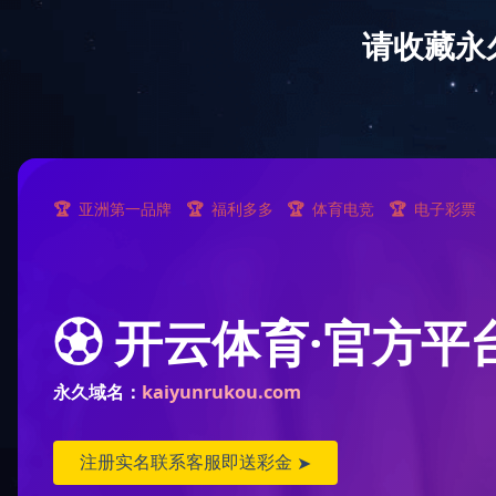
信息公开
企业
企业重大决策
企业经营管理
企业人员任免
设备物资采购
工程项目招标