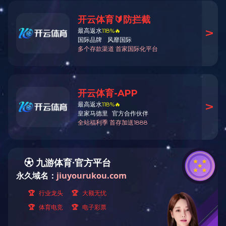
长智项目部位于安徽省池州市贵池区牛头
路，沿江可利用深水岸线12.8km，可通行5
本项目由中电建长智建工有限公司投建，建
面积9.5万平米，露天堆场总面积8.5万平米
PC工厂主要由混凝土生产区，构件成型
汉、黄冈、黄石、九江、安庆、铜陵、芜湖