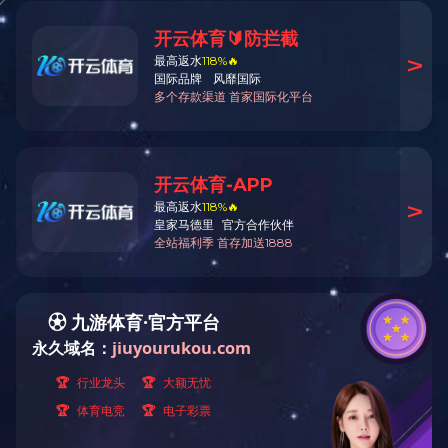
加查水电站骨料加工系统及混凝土生产
成品骨料及混凝土供应。
混凝土生产系统规模不低于10.0万立方
混凝土不低于8.5万立方米的月高峰浇筑强度
44.7万立方米，主体工程约191.3万立方
69.96万立方米。高温季节要求拌和楼出机口温
和楼出机口温度为10℃～15℃。混凝土生产
加查水电站是雅鲁藏布江干流中游桑日至