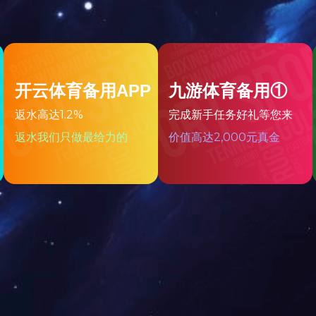
先锋队”授旗，全体学员面向队旗庄严宣誓；李季总结了上一期培训情况并报
任李蔚哲宣读了《技能人才培训效果评估方案》；党群办主任鄢国建宣读
朱泽鋆作表态发言。
技能人才培养基地于2024年11月在安宁仓储管理中心挂牌成立，该基地
司自营技能人才队伍赋能。此次设备维修技能人员培训班共规划5期，培
化等各方面。首期设备维修培训班成果显著，学员培训结业后在各项目脱
的培养、评价、激励、任用制度，持续探索技能型人才队伍培育新模式。