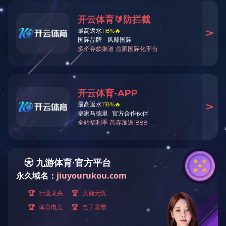
11月28日，工程局承建的“十四五”粤
州抽水蓄能电站全面建成，成为我国消纳清
广东梅州抽水蓄能电站分两期推进建设
程，全程深度参与电站建设历程。其中，一期
业新纪录，也刷新了国内同类抽水蓄能电站
自2023年9月梅蓄二期开工以来，工程
序。从定子铁芯10.4万多张0.5毫米硅钢
控，到导轴承摆度50微米精品指标的圆满实
领域的“金字招牌”愈发闪亮。
如今，梅蓄电站一期、二期全面衔接发力
后，每年最多可消纳清洁能源72亿千瓦时，